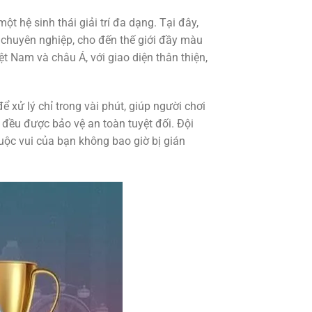
hệ sinh thái giải trí đa dạng. Tại đây,
r chuyên nghiệp, cho đến thế giới đầy màu
t Nam và châu Á, với giao diện thân thiện,
 xử lý chỉ trong vài phút, giúp người chơi
n đều được bảo vệ an toàn tuyệt đối. Đội
ộc vui của bạn không bao giờ bị gián