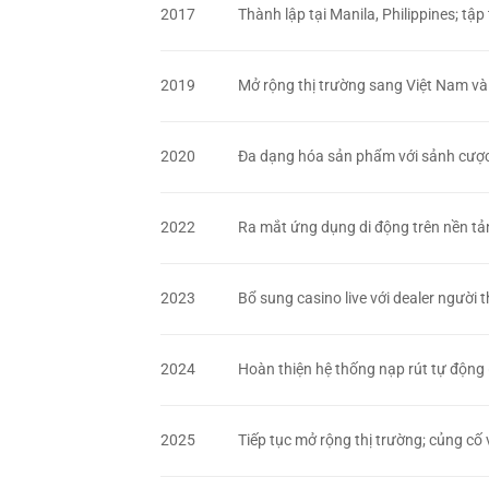
2017
Thành lập tại Manila, Philippines; tậ
2019
Mở rộng thị trường sang Việt Nam và
2020
Đa dạng hóa sản phẩm với sảnh cược 
2022
Ra mắt ứng dụng di động trên nền tảng
2023
Bổ sung casino live với dealer người t
2024
Hoàn thiện hệ thống nạp rút tự động 
2025
Tiếp tục mở rộng thị trường; củng cố 