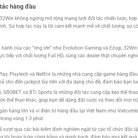
 tác hàng đầu
, 32Win không ngừng mở rộng mạng lưới đối tác chiến lược, hợp 
ính. Sự hợp tác này là lời cam kết mạnh mẽ về chất lượng, sự
g hành của các “ông lớn” như Evolution Gaming và Ezugi, 32Wi
c tiếp với chất lượng Full HD, cùng các dealer thật chuyên nghi
lay, Playtech và NetEnt là những nhà cung cấp game hàng đầu 
ổ hũ cho đến jackpot lũy tiến với đa dạng chủ đề, đảm bảo bạn lu
 SBOBET và BTi Sports là những đối tác cung cấp kèo thể thao 
n thể thao khác, giúp bạn dễ dàng đặt cược và theo dõi mọi trậ
c ngân hàng lớn và ví điện tử hàng đầu tại Việt Nam như Vietc
 trong vòng 1-3 phút.
 vượt qua các bài kiểm định nghiêm ngặt từ các tổ chức độc lậ
g tôi hoàn toàn công bằng và minh bạch, đảm bảo mọi kết quả 