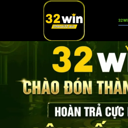
Bỏ
qua
nội
32W
dung