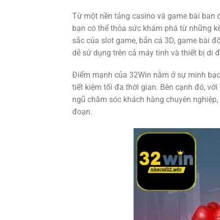
Từ một nền tảng casino và game bài ban đầ
bạn có thể thỏa sức khám phá từ những kèo
sắc của slot game, bắn cá 3D, game bài đổ
dễ sử dụng trên cả máy tính và thiết bị d
Điểm mạnh của 32Win nằm ở sự minh bạch và 
tiết kiệm tối đa thời gian. Bên cạnh đó, v
ngũ chăm sóc khách hàng chuyên nghiệp, l
đoạn.