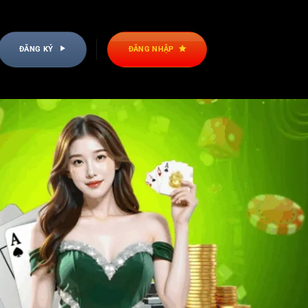
ĐĂNG KÝ
ĐĂNG NHẬP