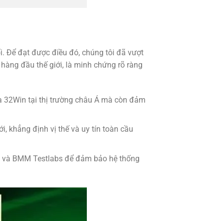
i. Để đạt được điều đó, chúng tôi đã vượt
hàng đầu thế giới, là minh chứng rõ ràng
a 32Win tại thị trường châu Á mà còn đảm
, khẳng định vị thế và uy tín toàn cầu
abs và BMM Testlabs để đảm bảo hệ thống