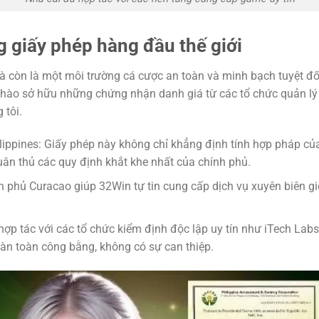
g giấy phép hàng đầu thế giới
 mà còn là một môi trường cá cược an toàn và minh bạch tuyệt đố
 hào sở hữu những chứng nhận danh giá từ các tổ chức quản lý 
 tôi.
ppines: Giấy phép này không chỉ khẳng định tính hợp pháp củ
ân thủ các quy định khắt khe nhất của chính phủ.
hủ Curacao giúp 32Win tự tin cung cấp dịch vụ xuyên biên giới
hợp tác với các tổ chức kiểm định độc lập uy tín như iTech L
àn toàn công bằng, không có sự can thiệp.