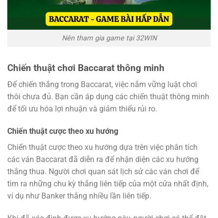
Nên tham gia game tại 32WIN
Chiến thuật chơi Baccarat thông minh
Để chiến thắng trong Baccarat, việc nắm vững luật chơi
thôi chưa đủ. Bạn cần áp dụng các chiến thuật thông minh
để tối ưu hóa lợi nhuận và giảm thiểu rủi ro.
Chiến thuật cược theo xu hướng
Chiến thuật cược theo xu hướng dựa trên việc phân tích
các ván Baccarat đã diễn ra để nhận diện các xu hướng
thắng thua. Người chơi quan sát lịch sử các ván chơi để
tìm ra những chu kỳ thắng liên tiếp của một cửa nhất định,
ví dụ như Banker thắng nhiều lần liên tiếp.