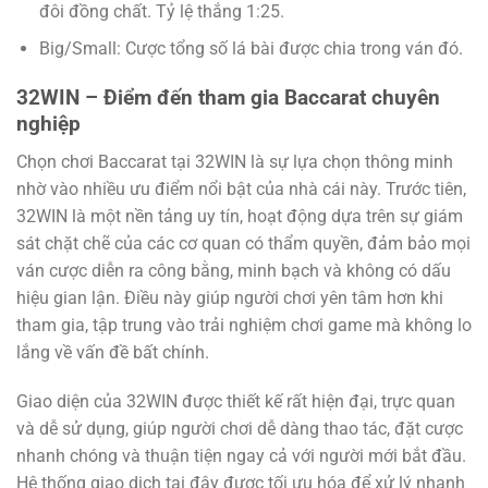
đôi đồng chất. Tỷ lệ thắng 1:25.
Big/Small: Cược tổng số lá bài được chia trong ván đó.
32WIN – Điểm đến tham gia Baccarat chuyên
nghiệp
Chọn chơi Baccarat tại 32WIN là sự lựa chọn thông minh
nhờ vào nhiều ưu điểm nổi bật của nhà cái này. Trước tiên,
32WIN là một nền tảng uy tín, hoạt động dựa trên sự giám
sát chặt chẽ của các cơ quan có thẩm quyền, đảm bảo mọi
ván cược diễn ra công bằng, minh bạch và không có dấu
hiệu gian lận. Điều này giúp người chơi yên tâm hơn khi
tham gia, tập trung vào trải nghiệm chơi game mà không lo
lắng về vấn đề bất chính.
Giao diện của 32WIN được thiết kế rất hiện đại, trực quan
và dễ sử dụng, giúp người chơi dễ dàng thao tác, đặt cược
nhanh chóng và thuận tiện ngay cả với người mới bắt đầu.
Hệ thống giao dịch tại đây được tối ưu hóa để xử lý nhanh