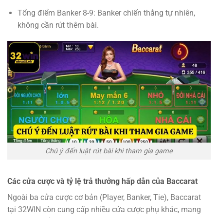
Tổng điểm Banker 8-9: Banker chiến thắng tự nhiên,
không cần rút thêm bài.
Chú ý đến luật rút bài khi tham gia game
Các cửa cược và tỷ lệ trả thưởng hấp dẫn của Baccarat
Ngoài ba cửa cược cơ bản (Player, Banker, Tie), Baccarat
tại 32WIN còn cung cấp nhiều cửa cược phụ khác, mang