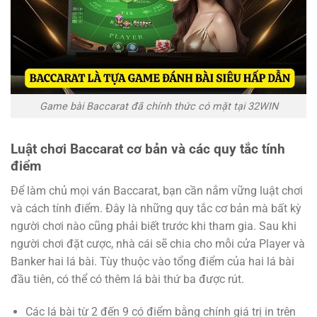
Game bài Baccarat đã chính thức có mặt tại 32WIN
Luật chơi Baccarat cơ bản và các quy tắc tính
điểm
Để làm chủ mọi ván Baccarat, bạn cần nắm vững luật chơi
và cách tính điểm. Đây là những quy tắc cơ bản mà bất kỳ
người chơi nào cũng phải biết trước khi tham gia. Sau khi
người chơi đặt cược, nhà cái sẽ chia cho mỗi cửa Player và
Banker hai lá bài. Tùy thuộc vào tổng điểm của hai lá bài
đầu tiên, có thể có thêm lá bài thứ ba được rút.
Các lá bài từ 2 đến 9 có điểm bằng chính giá trị in trên