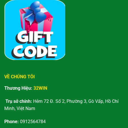
VỀ CHÚNG TÔI
Thương Hiệu:
32WIN
Trụ sở chính:
Hẻm 72 Đ. Số 2, Phường 3, Gò Vấp, Hồ Chí
Minh, Việt Nam
Phone:
0912564784